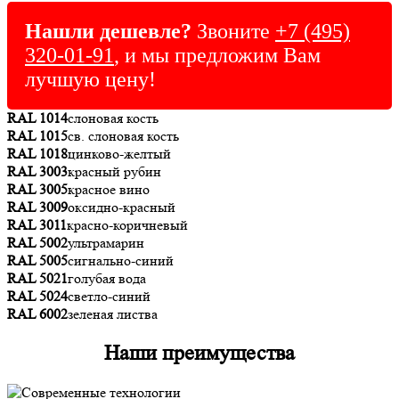
Нашли дешевле?
Звоните
+7 (495)
320-01-91
, и мы предложим Вам
лучшую цену!
RAL 1014
слоновая кость
RAL 1015
св. слоновая кость
RAL 1018
цинково-желтый
RAL 3003
красный рубин
RAL 3005
красное вино
RAL 3009
оксидно-красный
RAL 3011
красно-коричневый
RAL 5002
ультрамарин
RAL 5005
сигнально-синий
RAL 5021
голубая вода
RAL 5024
светло-синий
RAL 6002
зеленая листва
Наши преимущества