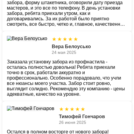
забора, форму штакетника, оговорили дату приезда
мастеров, и это все по телефону. В день установки
забора, ребята приехали утром, как и
договаривались. За их работой было приятно
смотреть, все быстро, четко и, главное, качественно.
Спасибо за низкие цены на материалы и монтаж, а
также ответственное отношение рабочих. Всех
★
★
★
★
★
специалистов компании хочу поблагодарить за
работу. Все на высоте - и обслуживание, и доставка,
Вера Белоусько
цены невысокие, монтаж с гарантией. Будем
24 мая 2025
рекомендовать "Заборы Дёшево" своим друзьям!
Заказала установку забора из профнастила -
осталась полностью довольна! Ребята приехали
точно в срок, работали аккуратно и
профессионально. Особенно порадовало, что учли
все нюансы моего участка. Забор стоит ровно,
выглядит солидно. Рекомендую эту компанию - цены
адекватные, качество на уровне.
★
★
★
★
★
Тимофей Гончаров
26 июня 2025
Остался в полном восторге от нового забора!