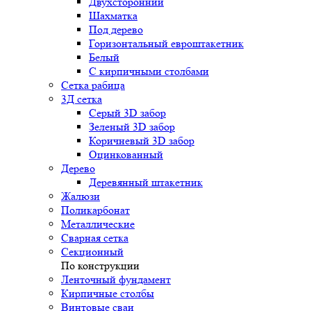
Двухсторонний
Шахматка
Под дерево
Горизонтальный евроштакетник
Белый
С кирпичными столбами
Сетка рабица
3Д сетка
Серый 3D забор
Зеленый 3D забор
Коричневый 3D забор
Оцинкованный
Дерево
Деревянный штакетник
Жалюзи
Поликарбонат
Металлические
Сварная сетка
Секционный
По конструкции
Ленточный фундамент
Кирпичные столбы
Винтовые сваи