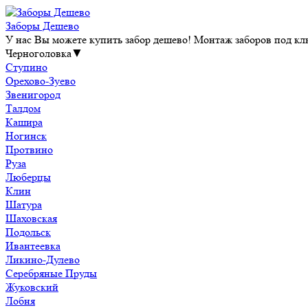
Заборы Дешево
У нас Вы можете купить забор дешево! Монтаж заборов под клю
Черноголовка
▼
Ступино
Орехово-Зуево
Звенигород
Талдом
Кашира
Ногинск
Протвино
Руза
Люберцы
Клин
Шатура
Шаховская
Подольск
Ивантеевка
Ликино-Дулево
Серебряные Пруды
Жуковский
Лобня