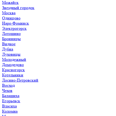
Можайск
Звездный городок
Москва
Одинцово
Наро-Фоминск
Электрогорск
Лотошино
Бронницы
Видное
Дубна
Луховицы
Молодежный
Домодедово
Красногорск
Котельники
Лосино-Петровский
Восход
Чехов
Балашиха
Егорьевск
Власиха
Коломна