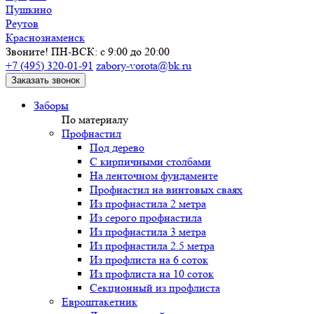
Пушкино
Реутов
Краснознаменск
Звоните! ПН-ВСК: с 9:00 до 20:00
+7 (495) 320-01-91
zabory-vorota@bk.ru
Заказать звонок
Заборы
По материалу
Профнастил
Под дерево
С кирпичными столбами
На ленточном фундаменте
Профнастил на винтовых сваях
Из профнастила 2 метра
Из серого профнастила
Из профнастила 3 метра
Из профнастила 2.5 метра
Из профлиста на 6 соток
Из профлиста на 10 соток
Секционный из профлиста
Евроштакетник