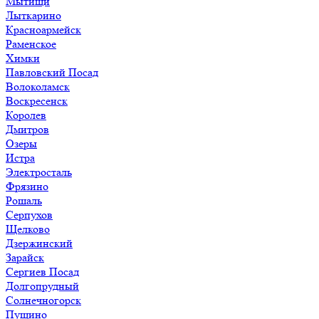
Мытищи
Лыткарино
Красноармейск
Раменское
Химки
Павловский Посад
Волоколамск
Воскресенск
Королев
Дмитров
Озеры
Истра
Электросталь
Фрязино
Рошаль
Серпухов
Щелково
Дзержинский
Зарайск
Сергиев Посад
Долгопрудный
Солнечногорск
Пущино