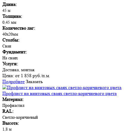
Длина:
45 м
Толщина:
0,45 мм
Количество лаг:
40х20мм
Столбы:
Сваи
Фундамент:
На сваях
Услуги:
Доставка, монтаж
Цена:
от 1 858 руб./п.м.
Подробнее
Заказать
Профлист на винтовых сваях светло-коричневого цвета
Материал:
Профнастил
RAL:
Светло-коричневый
Высота:
1,8 м