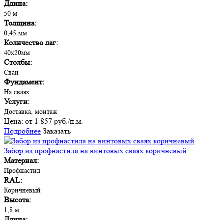
Длина:
50 м
Толщина:
0,45 мм
Количество лаг:
40х20мм
Столбы:
Сваи
Фундамент:
На сваях
Услуги:
Доставка, монтаж
Цена:
от 1 857 руб./п.м.
Подробнее
Заказать
Забор из профнастила на винтовых сваях коричневый
Материал:
Профнастил
RAL:
Коричневый
Высота:
1,8 м
Длина: