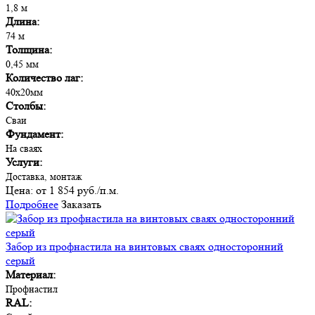
1,8 м
Длина:
74 м
Толщина:
0,45 мм
Количество лаг:
40х20мм
Столбы:
Сваи
Фундамент:
На сваях
Услуги:
Доставка, монтаж
Цена:
от 1 854 руб./п.м.
Подробнее
Заказать
Забор из профнастила на винтовых сваях односторонний
серый
Материал:
Профнастил
RAL: