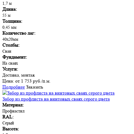
1,7 м
Длина:
55 м
Толщина:
0,45 мм
Количество лаг:
40х20мм
Столбы:
Сваи
Фундамент:
На сваях
Услуги:
Доставка, монтаж
Цена:
от 1 753 руб./п.м.
Подробнее
Заказать
Забор из профлиста на винтовых сваях серого цвета
Материал:
Профнастил
RAL:
Серый
Высота: