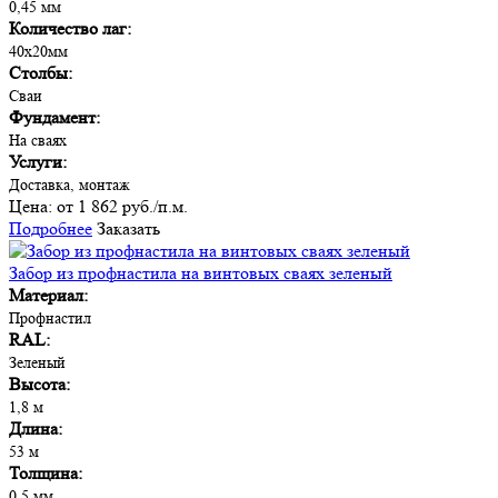
0,45 мм
Количество лаг:
40х20мм
Столбы:
Сваи
Фундамент:
На сваях
Услуги:
Доставка, монтаж
Цена:
от 1 862 руб./п.м.
Подробнее
Заказать
Забор из профнастила на винтовых сваях зеленый
Материал:
Профнастил
RAL:
Зеленый
Высота:
1,8 м
Длина:
53 м
Толщина:
0,5 мм