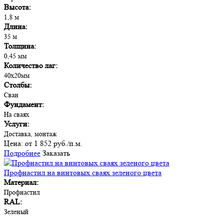
Высота:
1,8 м
Длина:
35 м
Толщина:
0,45 мм
Количество лаг:
40х20мм
Столбы:
Сваи
Фундамент:
На сваях
Услуги:
Доставка, монтаж
Цена:
от 1 852 руб./п.м.
Подробнее
Заказать
Профнастил на винтовых сваях зеленого цвета
Материал:
Профнастил
RAL:
Зеленый