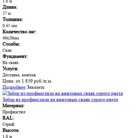
1,8 м
Длина:
57 м
Толщина:
0,45 мм
Количество лаг:
40х20мм
Столбы:
Сваи
Фундамент:
На сваях
Услуги:
Доставка, монтаж
Цена:
от 1 859 руб./п.м.
Подробнее
Заказать
Забор из профнастила на винтовых сваях серого цвета
Материал:
Профнастил
RAL:
Серый
Высота:
1,8 м