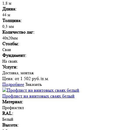
1,8 м
Длина:
44 м
Толщина:
0,3 мм
Количество лаг:
40х20мм
Столбы:
Сваи
Фундамент:
На сваях
Услуги:
Доставка, монтаж
Цена:
от 1 502 руб./п.м.
Подробнее
Заказать
Профлист на винтовых сваях белый
Материал:
Профнастил
RAL:
Белый
Высота: