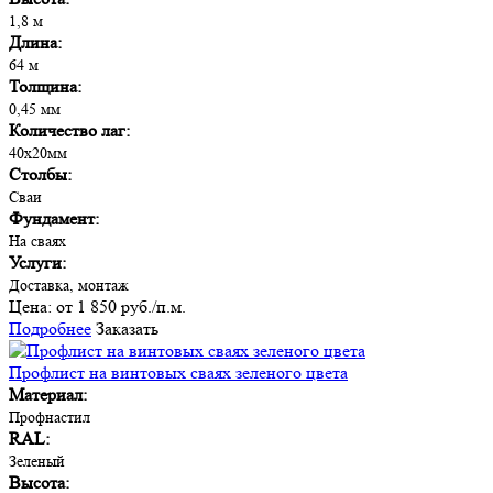
1,8 м
Длина:
64 м
Толщина:
0,45 мм
Количество лаг:
40х20мм
Столбы:
Сваи
Фундамент:
На сваях
Услуги:
Доставка, монтаж
Цена:
от 1 850 руб./п.м.
Подробнее
Заказать
Профлист на винтовых сваях зеленого цвета
Материал:
Профнастил
RAL:
Зеленый
Высота: