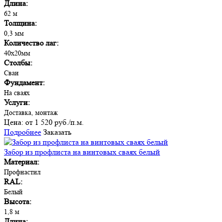
Длина:
62 м
Толщина:
0,3 мм
Количество лаг:
40х20мм
Столбы:
Сваи
Фундамент:
На сваях
Услуги:
Доставка, монтаж
Цена:
от 1 520 руб./п.м.
Подробнее
Заказать
Забор из профлиста на винтовых сваях белый
Материал:
Профнастил
RAL:
Белый
Высота:
1,8 м
Длина: