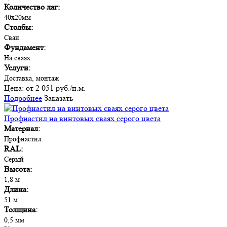
Количество лаг:
40х20мм
Столбы:
Сваи
Фундамент:
На сваях
Услуги:
Доставка, монтаж
Цена:
от 2 051 руб./п.м.
Подробнее
Заказать
Профнастил на винтовых сваях серого цвета
Материал:
Профнастил
RAL:
Серый
Высота:
1,8 м
Длина:
51 м
Толщина:
0,5 мм