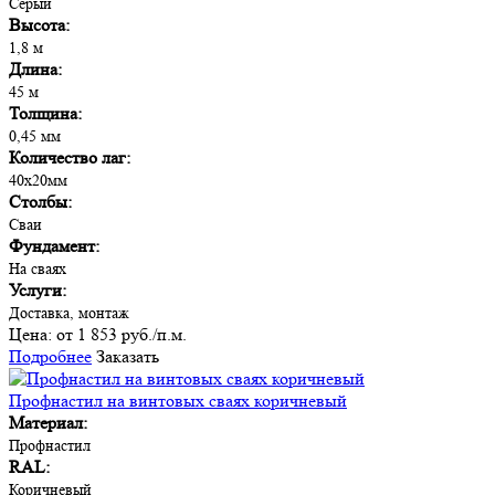
Серый
Высота:
1,8 м
Длина:
45 м
Толщина:
0,45 мм
Количество лаг:
40х20мм
Столбы:
Сваи
Фундамент:
На сваях
Услуги:
Доставка, монтаж
Цена:
от 1 853 руб./п.м.
Подробнее
Заказать
Профнастил на винтовых сваях коричневый
Материал:
Профнастил
RAL:
Коричневый