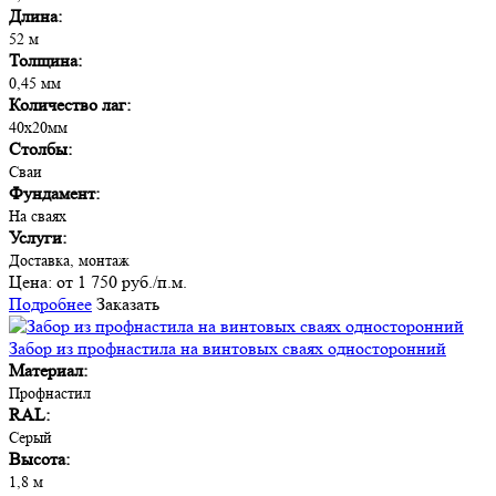
Длина:
52 м
Толщина:
0,45 мм
Количество лаг:
40х20мм
Столбы:
Сваи
Фундамент:
На сваях
Услуги:
Доставка, монтаж
Цена:
от 1 750 руб./п.м.
Подробнее
Заказать
Забор из профнастила на винтовых сваях односторонний
Материал:
Профнастил
RAL:
Серый
Высота:
1,8 м