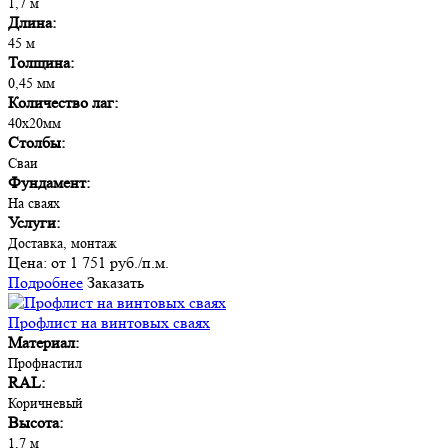
1,7 м
Длина:
45 м
Толщина:
0,45 мм
Количество лаг:
40х20мм
Столбы:
Сваи
Фундамент:
На сваях
Услуги:
Доставка, монтаж
Цена:
от 1 751 руб./п.м.
Подробнее
Заказать
Профлист на винтовых сваях
Материал:
Профнастил
RAL:
Коричневый
Высота:
1,7 м