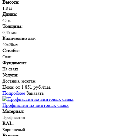
Высота:
1,8 м
Длина:
45 м
Толщина:
0,45 мм
Количество лаг:
40х20мм
Столбы:
Сваи
Фундамент:
На сваях
Услуги:
Доставка, монтаж
Цена:
от 1 851 руб./п.м.
Подробнее
Заказать
Профнастил на винтовых сваях
Материал:
Профнастил
RAL:
Коричневый
Высота: