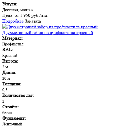
Услуги:
Доставка, монтаж
Цена:
от 1 950 руб./п.м.
Подробнее
Заказать
Двухметровый забор из профнастила красный
Материал:
Профнастил
RAL:
Красный
Высота:
2 м
Длина:
20 м
Толщина:
0,3
Количество лаг:
2
Столбы:
бетон
Фундамент:
Ленточный