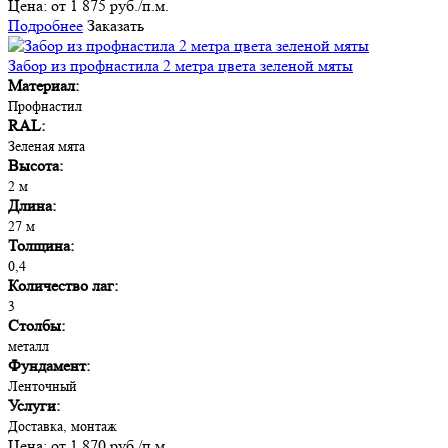
Цена:
от 1 875 руб./п.м.
Подробнее
Заказать
Забор из профнастила 2 метра цвета зеленой мяты
Материал:
Профнастил
RAL:
Зеленая мята
Высота:
2 м
Длина:
27 м
Толщина:
0,4
Количество лаг:
3
Столбы:
металл
Фундамент:
Ленточный
Услуги:
Доставка, монтаж
Цена:
от 1 870 руб./п.м.