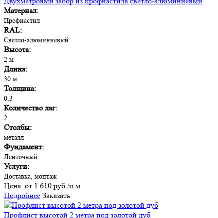
Двухметровый забор из профнастила светло-алюминиевый
Материал:
Профнастил
RAL:
Светло-алюминиевый
Высота:
2 м
Длина:
30 м
Толщина:
0,3
Количество лаг:
2
Столбы:
металл
Фундамент:
Ленточный
Услуги:
Доставка, монтаж
Цена:
от 1 610 руб./п.м.
Подробнее
Заказать
Профлист высотой 2 метра под золотой дуб