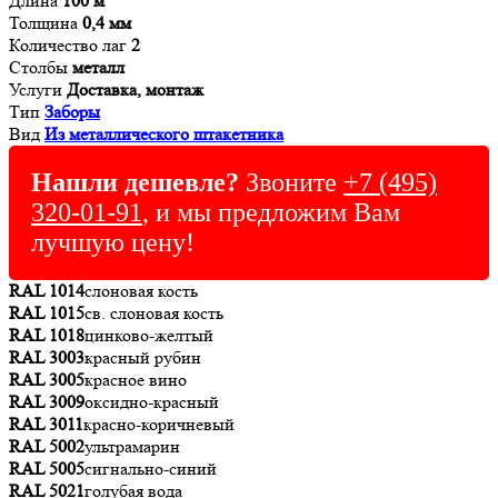
Длина
100 м
Толщина
0,4 мм
Количество лаг
2
Столбы
металл
Услуги
Доставка, монтаж
Тип
Заборы
Вид
Из металлического штакетника
Нашли дешевле?
Звоните
+7 (495)
320-01-91
, и мы предложим Вам
лучшую цену!
RAL 1014
слоновая кость
RAL 1015
св. слоновая кость
RAL 1018
цинково-желтый
RAL 3003
красный рубин
RAL 3005
красное вино
RAL 3009
оксидно-красный
RAL 3011
красно-коричневый
RAL 5002
ультрамарин
RAL 5005
сигнально-синий
RAL 5021
голубая вода