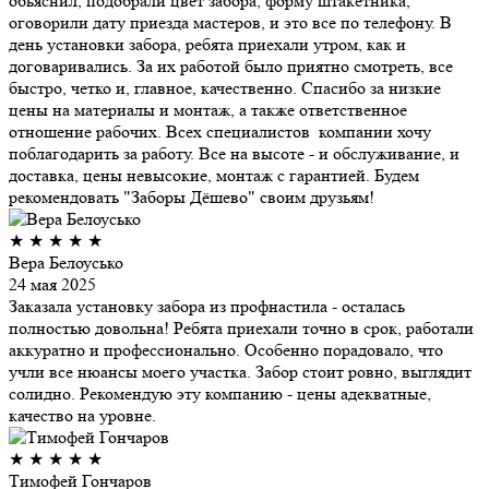
обьяснил, подобрали цвет забора, форму штакетника,
оговорили дату приезда мастеров, и это все по телефону. В
день установки забора, ребята приехали утром, как и
договаривались. За их работой было приятно смотреть, все
быстро, четко и, главное, качественно. Спасибо за низкие
цены на материалы и монтаж, а также ответственное
отношение рабочих. Всех специалистов компании хочу
поблагодарить за работу. Все на высоте - и обслуживание, и
доставка, цены невысокие, монтаж с гарантией. Будем
рекомендовать "Заборы Дёшево" своим друзьям!
★
★
★
★
★
Вера Белоусько
24 мая 2025
Заказала установку забора из профнастила - осталась
полностью довольна! Ребята приехали точно в срок, работали
аккуратно и профессионально. Особенно порадовало, что
учли все нюансы моего участка. Забор стоит ровно, выглядит
солидно. Рекомендую эту компанию - цены адекватные,
качество на уровне.
★
★
★
★
★
Тимофей Гончаров