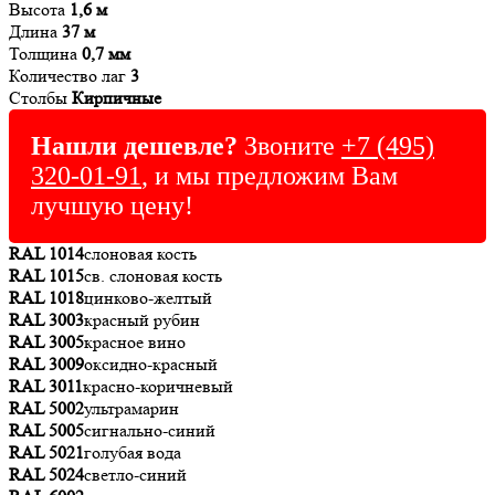
Высота
1,6 м
Длина
37 м
Толщина
0,7 мм
Количество лаг
3
Столбы
Кирпичные
Нашли дешевле?
Звоните
+7 (495)
320-01-91
, и мы предложим Вам
лучшую цену!
RAL 1014
слоновая кость
RAL 1015
св. слоновая кость
RAL 1018
цинково-желтый
RAL 3003
красный рубин
RAL 3005
красное вино
RAL 3009
оксидно-красный
RAL 3011
красно-коричневый
RAL 5002
ультрамарин
RAL 5005
сигнально-синий
RAL 5021
голубая вода
RAL 5024
светло-синий