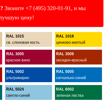
?
Звоните
+7 (495) 320-01-91
, и мы
лучшую цену!
RAL 1015
RAL 1018
св. слоновая кость
цинково-желтый
RAL 3005
RAL 3009
красное вино
оксидно-красный
RAL 5002
RAL 5005
ультрамарин
сигнально-синий
RAL 5024
RAL 6002
светло-синий
зеленая листва