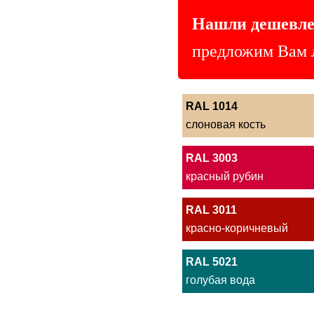
Нашли дешевле
предложим Вам 
RAL 1014
слоновая кость
RAL 3003
красный рубин
RAL 3011
красно-коричневый
RAL 5021
голубая вода