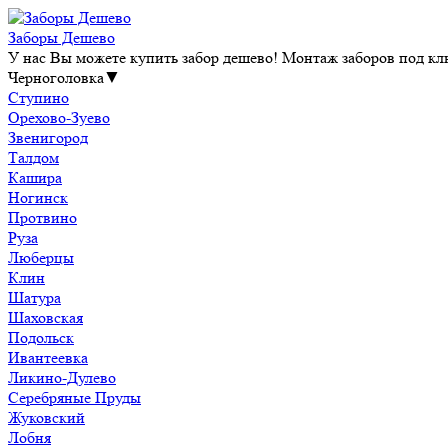
Заборы Дешево
У нас Вы можете купить забор дешево! Монтаж заборов под клю
Черноголовка
▼
Ступино
Орехово-Зуево
Звенигород
Талдом
Кашира
Ногинск
Протвино
Руза
Люберцы
Клин
Шатура
Шаховская
Подольск
Ивантеевка
Ликино-Дулево
Серебряные Пруды
Жуковский
Лобня