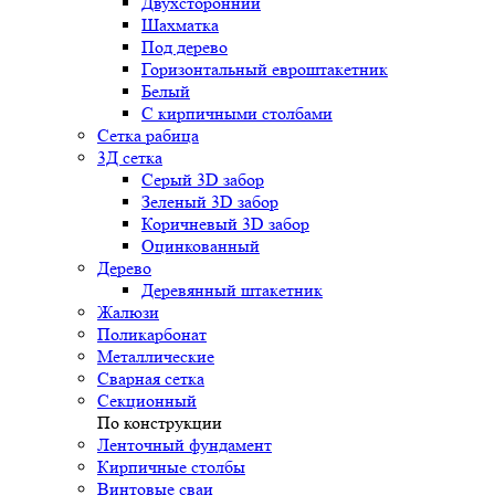
Двухсторонний
Шахматка
Под дерево
Горизонтальный евроштакетник
Белый
С кирпичными столбами
Сетка рабица
3Д сетка
Серый 3D забор
Зеленый 3D забор
Коричневый 3D забор
Оцинкованный
Дерево
Деревянный штакетник
Жалюзи
Поликарбонат
Металлические
Сварная сетка
Секционный
По конструкции
Ленточный фундамент
Кирпичные столбы
Винтовые сваи