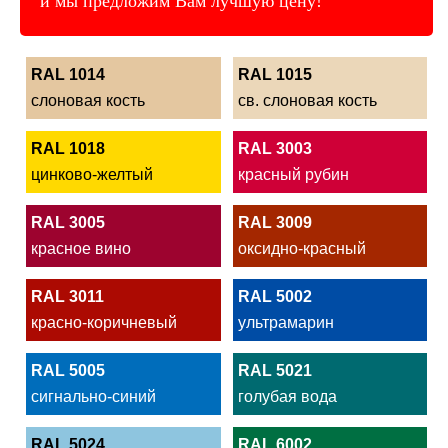
и мы предложим Вам лучшую цену!
RAL 1014
RAL 1015
слоновая кость
св. слоновая кость
RAL 1018
RAL 3003
цинково-желтый
красный рубин
RAL 3005
RAL 3009
красное вино
оксидно-красный
RAL 3011
RAL 5002
красно-коричневый
ультрамарин
RAL 5005
RAL 5021
сигнально-синий
голубая вода
RAL 5024
RAL 6002